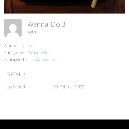
Wanna-Do 3
Aylin
Album:
Tattoos
Kategorien:
Wanna-Do‘s
Schlagwörter:
#Wanna-Do
DETAILS
Uploaded
20. Februar 2022