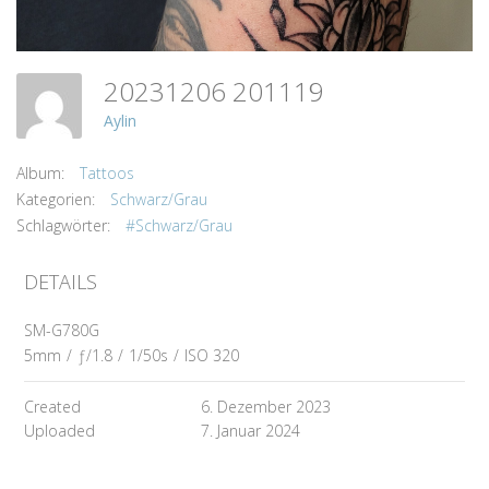
20231206 201119
Aylin
Album:
Tattoos
Kategorien:
Schwarz/Grau
Schlagwörter:
#Schwarz/Grau
DETAILS
SM-G780G
5mm
/
ƒ/1.8
/
1/50s
/
ISO 320
Created
6. Dezember 2023
Uploaded
7. Januar 2024