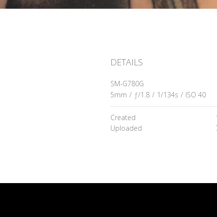
DETAILS
SM-G780G
5mm
/
ƒ/1.8
/
1/134s
/
ISO 40
Created
Uploaded