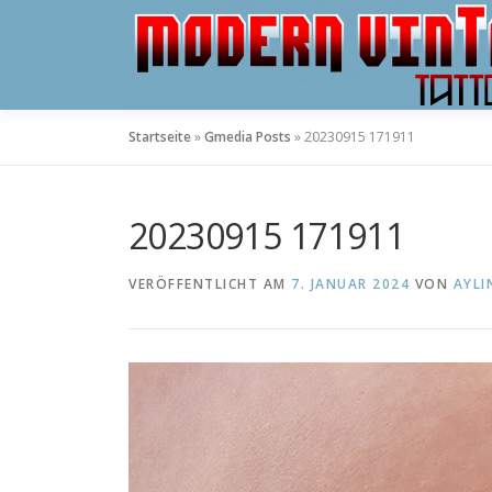
Zum
Inhalt
springen
Startseite
»
Gmedia Posts
»
20230915 171911
20230915 171911
VERÖFFENTLICHT AM
7. JANUAR 2024
VON
AYLI