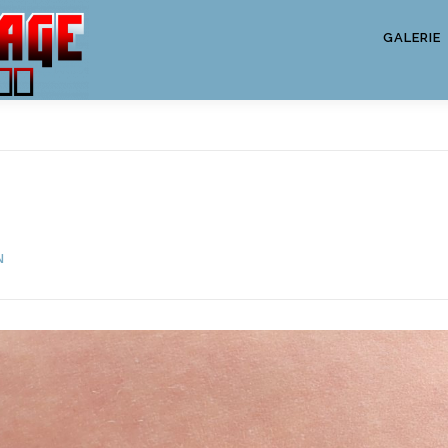
GALERIE
N