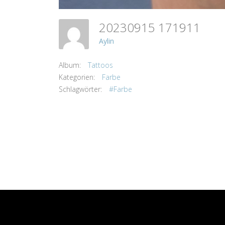
20230915 171911
Aylin
Album:
Tattoos
Kategorien:
Farbe
Schlagwörter:
#Farbe