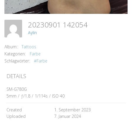
20230901 142054
Aylin
Album:
Tattoos
Kategorien:
Farbe
Schlagwörter:
#Farbe
DETAILS
SM-G780G
5mm
/
ƒ/1.8
/
1/114s
/
ISO 40
Created
1. September 2023
Uploaded
7. Januar 2024