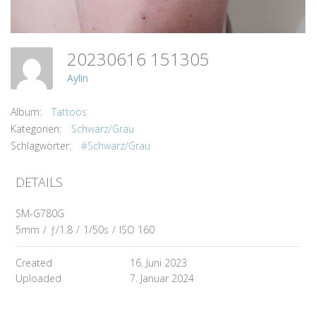
20230616 151305
Aylin
Album:
Tattoos
Kategorien:
Schwarz/Grau
Schlagwörter:
#Schwarz/Grau
DETAILS
SM-G780G
5mm
/
ƒ/1.8
/
1/50s
/
ISO 160
Created
16. Juni 2023
Uploaded
7. Januar 2024