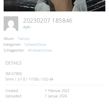
20230207 185846
Aylin
Album:
Tattoos
Kategorien:
Schwarz/Grau
Schlagwörter:
#Schwarz/Grau
DETAILS
SM-G780G
5mm
/
ƒ/1.8
/
1/100s
/
ISO 64
Created
7. Februar 2023
Uploaded
7. Januar 2024